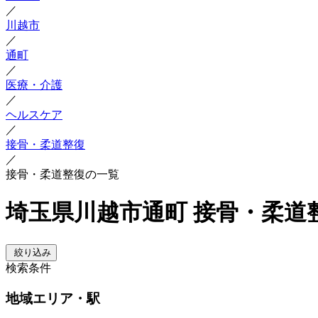
／
川越市
／
通町
／
医療・介護
／
ヘルスケア
／
接骨・柔道整復
／
接骨・柔道整復の一覧
埼玉県川越市通町 接骨・柔道
絞り込み
検索条件
地域
エリア・駅