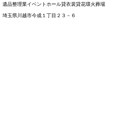
遺品整理業
イベントホール
貸衣裳
貸花環
火葬場
埼玉県川越市今成１丁目２３－６