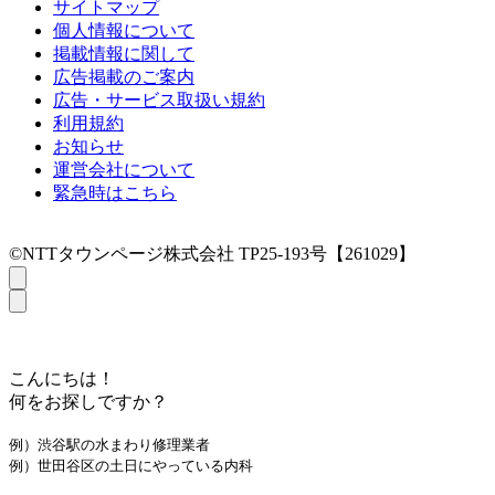
サイトマップ
個人情報について
掲載情報に関して
広告掲載のご案内
広告・サービス取扱い規約
利用規約
お知らせ
運営会社について
緊急時はこちら
©NTTタウンページ株式会社 TP25-193号【261029】
こんにちは！
何をお探しですか？
例）渋谷駅の水まわり修理業者
例）世田谷区の土日にやっている内科