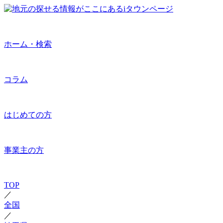
ホーム・検索
コラム
はじめての方
事業主の方
TOP
／
全国
／