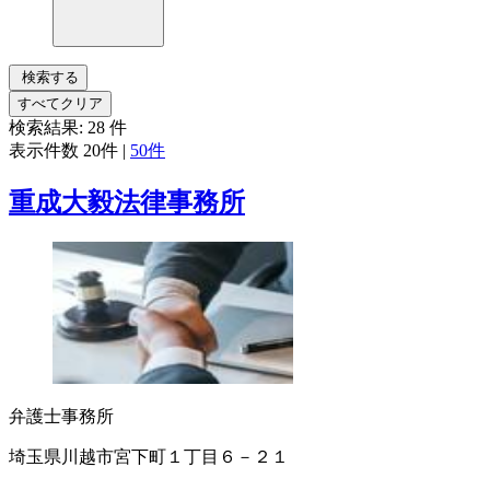
検索する
すべてクリア
検索結果:
28
件
表示件数
20件
|
50件
重成大毅法律事務所
弁護士事務所
埼玉県川越市宮下町１丁目６－２１