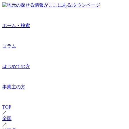
ホーム・検索
コラム
はじめての方
事業主の方
TOP
／
全国
／