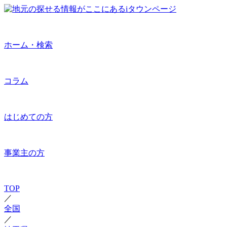
ホーム・検索
コラム
はじめての方
事業主の方
TOP
／
全国
／