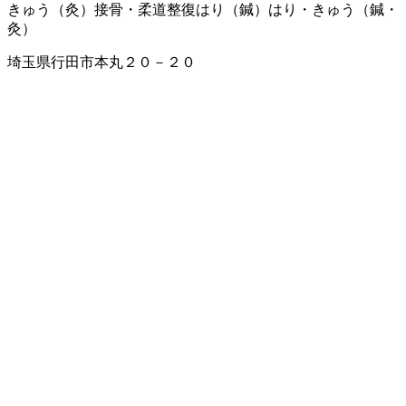
きゅう（灸）
接骨・柔道整復
はり（鍼）
はり・きゅう（鍼・
灸）
埼玉県行田市本丸２０－２０