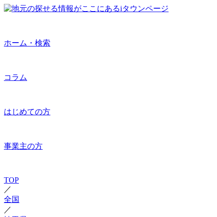
ホーム・検索
コラム
はじめての方
事業主の方
TOP
／
全国
／