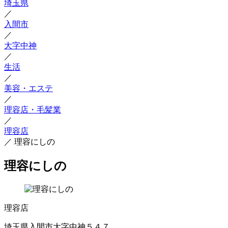
埼玉県
／
入間市
／
大字中神
／
生活
／
美容・エステ
／
理容店・毛髪業
／
理容店
／
理容にしの
理容にしの
理容店
埼玉県入間市大字中神５４７