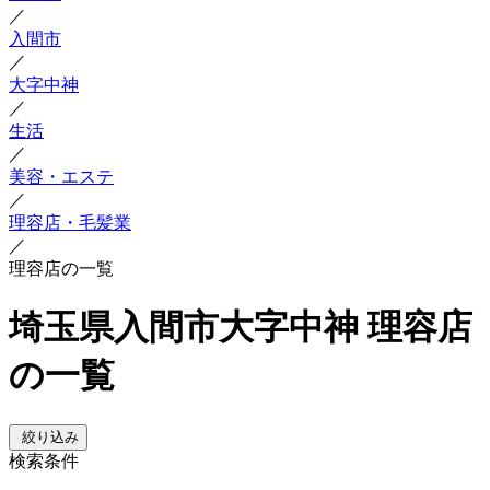
／
入間市
／
大字中神
／
生活
／
美容・エステ
／
理容店・毛髪業
／
理容店の一覧
埼玉県入間市大字中神 理容店
の一覧
絞り込み
検索条件