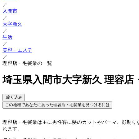
／
入間市
／
大字新久
／
生活
／
美容・エステ
／
理容店・毛髪業の一覧
埼玉県入間市大字新久 理容店
絞り込み
この地域であなたにあった理容店・毛髪業を見つけるには
理容店・毛髪業は主に男性客に髪のカットやパーマ、顔剃り
れます。