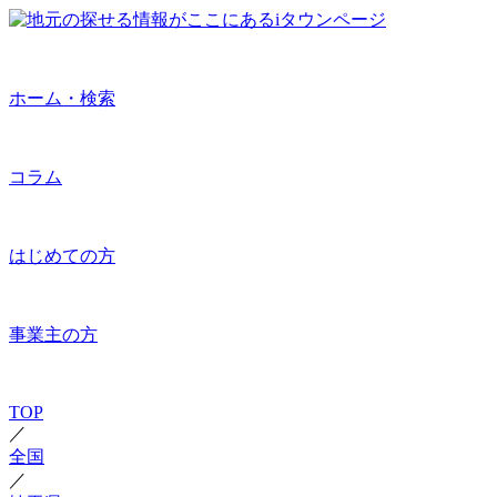
ホーム・検索
コラム
はじめての方
事業主の方
TOP
／
全国
／