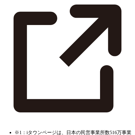
※1：iタウンページは、日本の民営事業所数516万事業