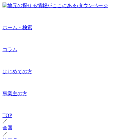
ホーム・検索
コラム
はじめての方
事業主の方
TOP
／
全国
／