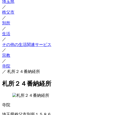
埼玉県
／
秩父市
／
別所
／
生活
／
その他の生活関連サービス
／
宗教
／
寺院
／
札所２４番納経所
札所２４番納経所
寺院
埼玉県秩父市別所１５８６