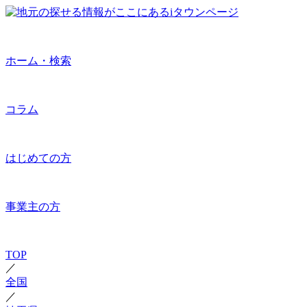
ホーム・検索
コラム
はじめての方
事業主の方
TOP
／
全国
／