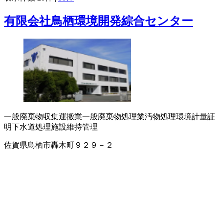
有限会社鳥栖環境開発綜合センター
一般廃棄物収集運搬業
一般廃棄物処理業
汚物処理
環境計量証
明
下水道処理施設維持管理
佐賀県鳥栖市轟木町９２９－２