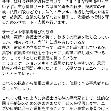
弁護士は社会秩序の維持に向けて、さまざまな役割を担って
います。主な提供サービスは法的紛争の解決、契約書の作
成、法律相談などです。法的トラブルに遭遇した個人や経営
者・起業家、企業の法務部などを相手に、依頼者の権利を守
るためのサポート・支援を行います。
サービスや事業者選びの観点
経験・実績：弁護士歴が長く、数多くの問題を取り扱ってい
るか。強みがあり、専門的知識を有しているか
理念：依頼者の立場に立って、誠実に弁護活動しているか。
真摯に依頼者の利益を守るために、真摯に取り組んでいる
か。しっかりとした正義感を持っているか
コミュニケーションスキル：説明がわかりやすいか。意思・
情報の共有に問題が生じないよう、必要なコミュニケーショ
ンととっているか
これらの観点から慎重に選ぶことで、信頼できる事業者と出
会えるでしょう。
これまで延べたように弁護士は法律の専門家として、法的な
困り事解決のためのさまざまなサービスを提供します。ニー
ズや目的に合った選択をすることで、良い事業者を見つけら