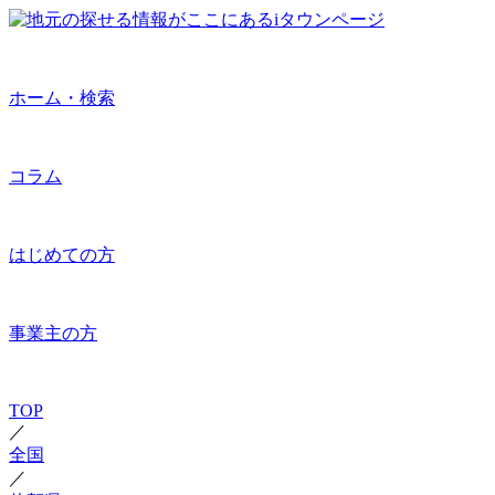
ホーム・検索
コラム
はじめての方
事業主の方
TOP
／
全国
／