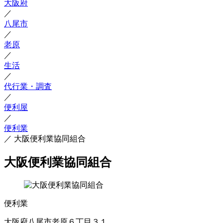
大阪府
／
八尾市
／
老原
／
生活
／
代行業・調査
／
便利屋
／
便利業
／
大阪便利業協同組合
大阪便利業協同組合
便利業
大阪府八尾市老原６丁目３１