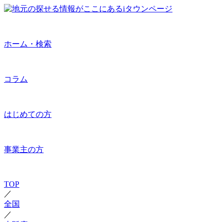
ホーム・検索
コラム
はじめての方
事業主の方
TOP
／
全国
／