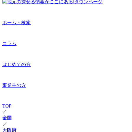
ホーム・検索
コラム
はじめての方
事業主の方
TOP
／
全国
／
大阪府