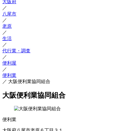
大阪府
／
八尾市
／
老原
／
生活
／
代行業・調査
／
便利屋
／
便利業
／
大阪便利業協同組合
大阪便利業協同組合
便利業
大阪府八尾市老原６丁目３１