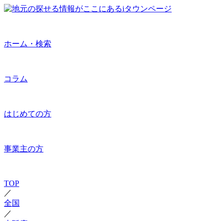
ホーム・検索
コラム
はじめての方
事業主の方
TOP
／
全国
／