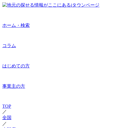
ホーム・検索
コラム
はじめての方
事業主の方
TOP
／
全国
／