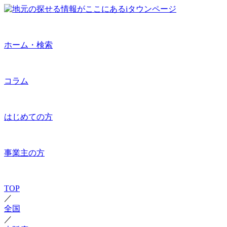
ホーム・検索
コラム
はじめての方
事業主の方
TOP
／
全国
／