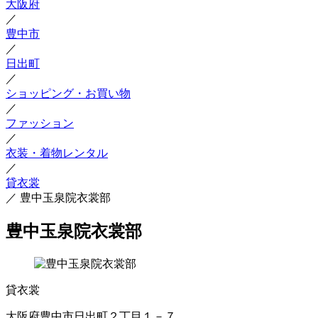
大阪府
／
豊中市
／
日出町
／
ショッピング・お買い物
／
ファッション
／
衣装・着物レンタル
／
貸衣裳
／
豊中玉泉院衣裳部
豊中玉泉院衣裳部
貸衣裳
大阪府豊中市日出町２丁目１－７