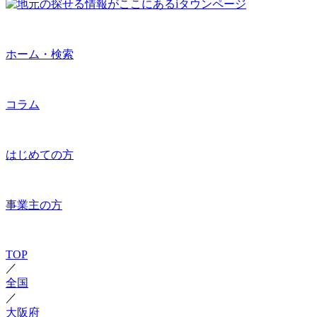
ホーム・検索
コラム
はじめての方
事業主の方
TOP
／
全国
／
大阪府