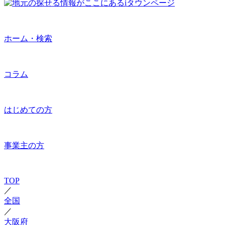
ホーム・検索
コラム
はじめての方
事業主の方
TOP
／
全国
／
大阪府