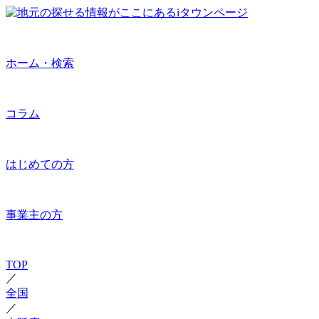
ホーム・検索
コラム
はじめての方
事業主の方
TOP
／
全国
／