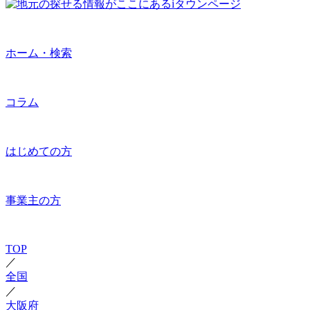
ホーム・検索
コラム
はじめての方
事業主の方
TOP
／
全国
／
大阪府