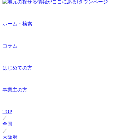
ホーム・検索
コラム
はじめての方
事業主の方
TOP
／
全国
／
大阪府