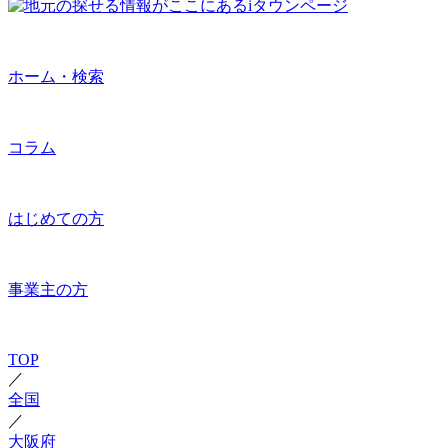
ホーム・検索
コラム
はじめての方
事業主の方
TOP
／
全国
／
大阪府