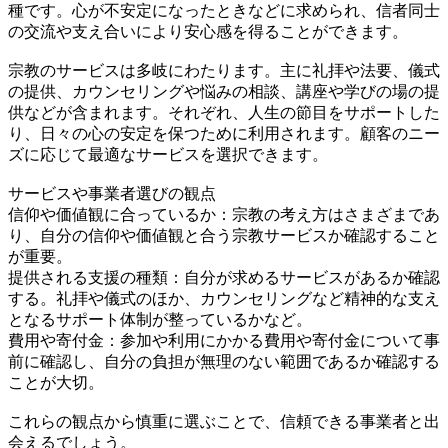
種です。心が不安定になったときなどに求められ、信者同士
の交流や支え合いにより安心感を得ることができます。
宗教のサービスは多岐にわたります。主に礼拝や法要、儀式
の提供、カウンセリングや悩みの相談、講座や学びの場の提
供などが含まれます。それぞれ、人生の節目をサポートした
り、日々の心の安定を保つために利用されます。顧客のニー
ズに応じて最適なサービスを選択できます。
サービスや事業者選びの観点
信仰や価値観に合っているか：宗教の考え方はさまざまであ
り、自分の信仰や価値観と合う宗教サービスか確認すること
が重要。
提供される支援の種類：自分が求めるサービスがあるか確認
する。礼拝や儀式のほか、カウンセリングなど精神的な支え
となるサポート体制が整っているかなど。
費用や寄付金：参加や利用にかかる費用や寄付金について事
前に確認し、自分の負担が無理のない範囲であるか確認する
ことが大切。
これらの観点から慎重に選ぶことで、信頼できる事業者と出
会えるでしょう。