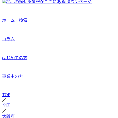
ホーム・検索
コラム
はじめての方
事業主の方
TOP
／
全国
／
大阪府