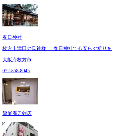
春日神社
枚方市津田の氏神様 ― 春日神社で心安らぐ祈りを
大阪府枚方市
072-858-8045
龍峯庵刀剣店