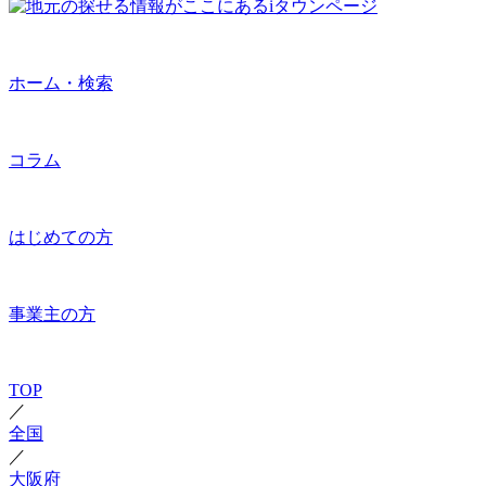
ホーム・検索
コラム
はじめての方
事業主の方
TOP
／
全国
／
大阪府