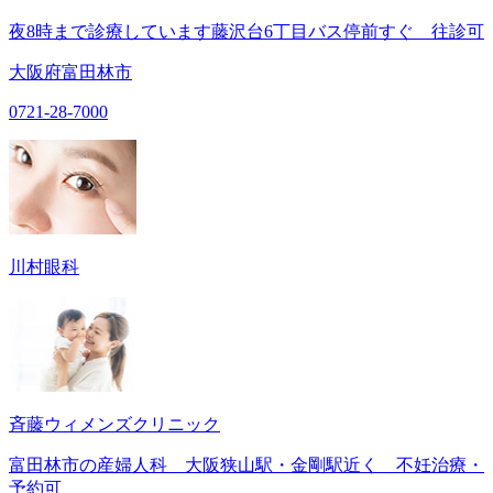
夜8時まで診療しています藤沢台6丁目バス停前すぐ 往診可
大阪府富田林市
0721-28-7000
川村眼科
斉藤ウィメンズクリニック
富田林市の産婦人科 大阪狭山駅・金剛駅近く 不妊治療・
予約可