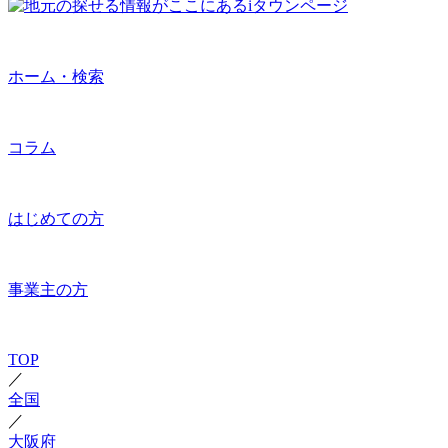
ホーム・検索
コラム
はじめての方
事業主の方
TOP
／
全国
／
大阪府