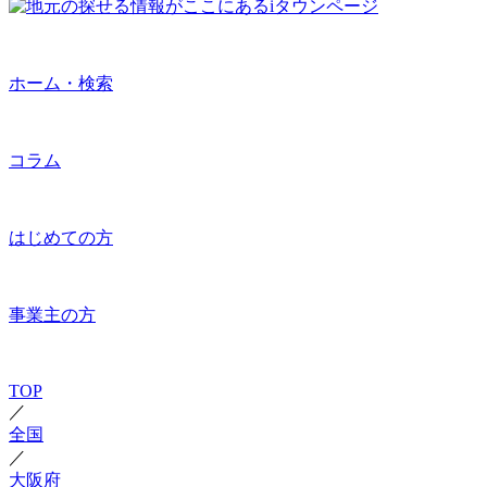
ホーム・検索
コラム
はじめての方
事業主の方
TOP
／
全国
／
大阪府