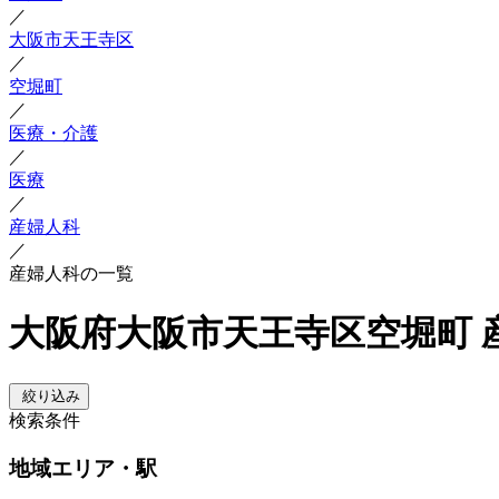
／
大阪市天王寺区
／
空堀町
／
医療・介護
／
医療
／
産婦人科
／
産婦人科の一覧
大阪府大阪市天王寺区空堀町 
絞り込み
検索条件
地域
エリア・駅