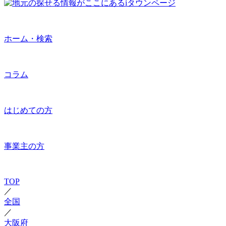
ホーム・検索
コラム
はじめての方
事業主の方
TOP
／
全国
／
大阪府