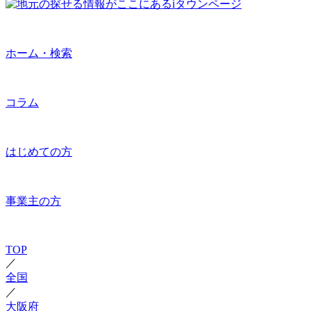
ホーム・検索
コラム
はじめての方
事業主の方
TOP
／
全国
／
大阪府