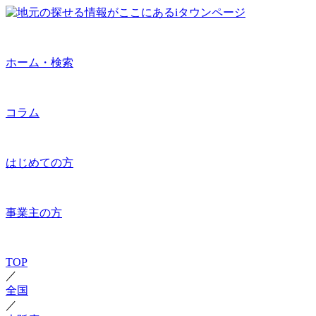
ホーム・検索
コラム
はじめての方
事業主の方
TOP
／
全国
／