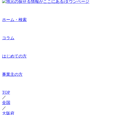
ホーム・検索
コラム
はじめての方
事業主の方
TOP
／
全国
／
大阪府