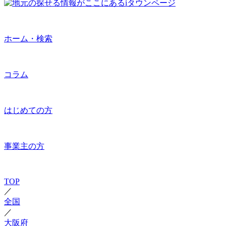
ホーム・検索
コラム
はじめての方
事業主の方
TOP
／
全国
／
大阪府