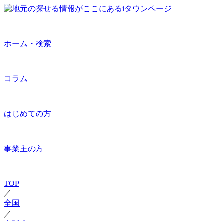
ホーム・検索
コラム
はじめての方
事業主の方
TOP
／
全国
／