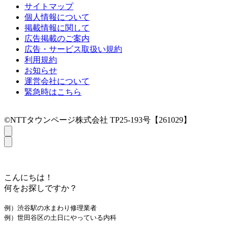
サイトマップ
個人情報について
掲載情報に関して
広告掲載のご案内
広告・サービス取扱い規約
利用規約
お知らせ
運営会社について
緊急時はこちら
©NTTタウンページ株式会社 TP25-193号【261029】
こんにちは！
何をお探しですか？
例）渋谷駅の水まわり修理業者
例）世田谷区の土日にやっている内科