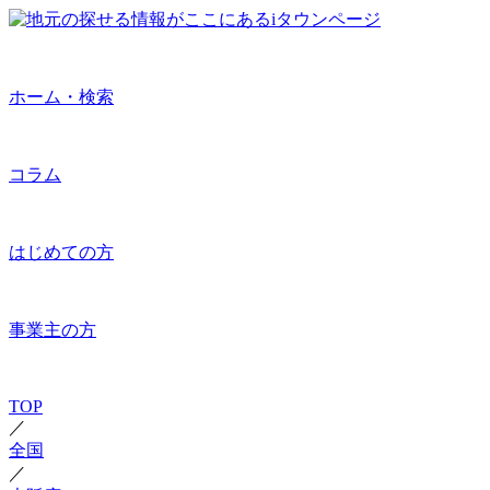
ホーム・検索
コラム
はじめての方
事業主の方
TOP
／
全国
／