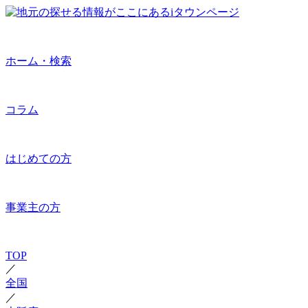
ホーム・検索
コラム
はじめての方
事業主の方
TOP
／
全国
／