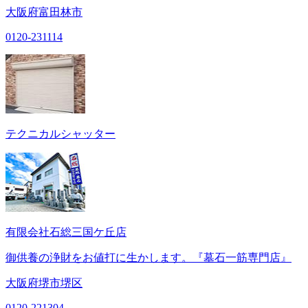
大阪府富田林市
0120-231114
テクニカルシャッター
有限会社石総三国ケ丘店
御供養の浄財をお値打に生かします。『墓石一筋専門店』
大阪府堺市堺区
0120-221304