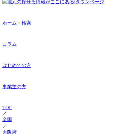
ホーム・検索
コラム
はじめての方
事業主の方
TOP
／
全国
／
大阪府