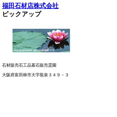
福田石材店株式会社
ピックアップ
石材販売
石工品
墓石販売
霊園
大阪府富田林市大字龍泉３４９－３