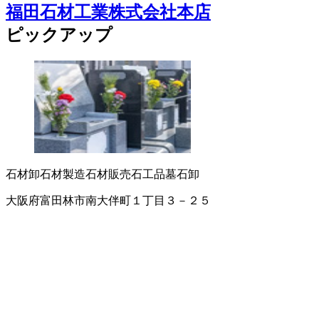
福田石材工業株式会社本店
ピックアップ
石材卸
石材製造
石材販売
石工品
墓石卸
大阪府富田林市南大伴町１丁目３－２５