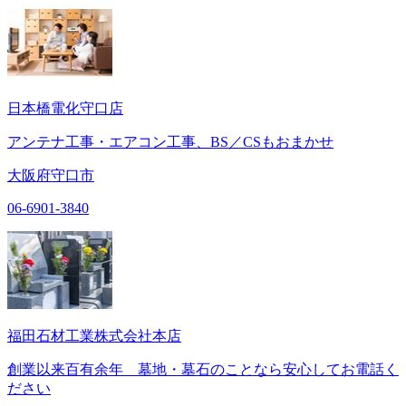
日本橋電化守口店
アンテナ工事・エアコン工事、BS／CSもおまかせ
大阪府守口市
06-6901-3840
福田石材工業株式会社本店
創業以来百有余年 墓地・墓石のことなら安心してお電話く
ださい