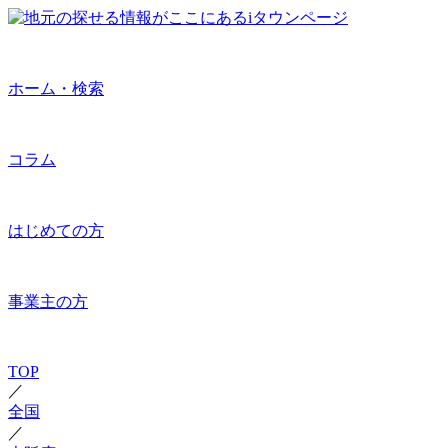
ホーム・検索
コラム
はじめての方
事業主の方
TOP
／
全国
／