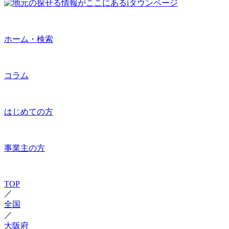
ホーム・検索
コラム
はじめての方
事業主の方
TOP
／
全国
／
大阪府