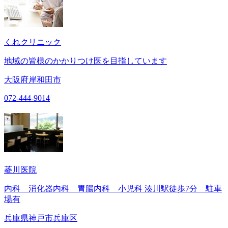
くれクリニック
地域の皆様のかかりつけ医を目指しています
大阪府岸和田市
072-444-9014
菱川医院
内科 消化器内科 胃腸内科 小児科 湊川駅徒歩7分 駐車
場有
兵庫県神戸市兵庫区