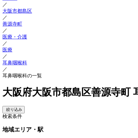
／
大阪市都島区
／
善源寺町
／
医療・介護
／
医療
／
耳鼻咽喉科
／
耳鼻咽喉科の一覧
大阪府大阪市都島区善源寺町 
絞り込み
検索条件
地域
エリア・駅