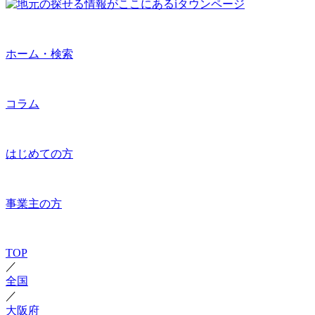
ホーム・検索
コラム
はじめての方
事業主の方
TOP
／
全国
／
大阪府