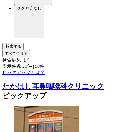
タグ
指定なし
検索する
すべてクリア
検索結果:
1
件
表示件数
20件
|
50件
ピックアップとは？
たかはし耳鼻咽喉科クリニック
ピックアップ