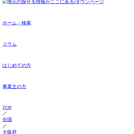
ホーム・検索
コラム
はじめての方
事業主の方
TOP
／
全国
／
大阪府