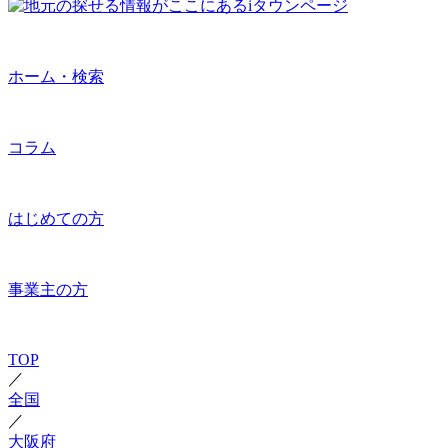
ホーム・検索
コラム
はじめての方
事業主の方
TOP
／
全国
／
大阪府