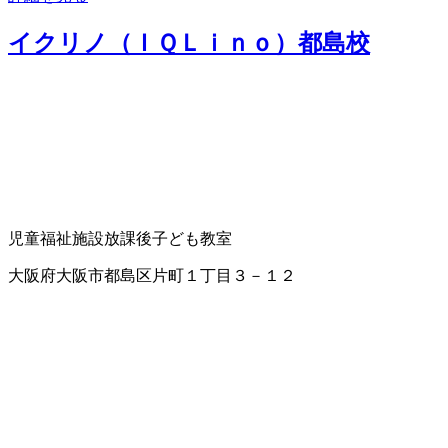
イクリノ（ＩＱＬｉｎｏ）都島校
児童福祉施設
放課後子ども教室
大阪府大阪市都島区片町１丁目３－１２