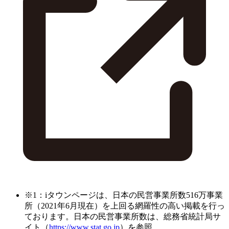
※1：iタウンページは、日本の民営事業所数516万事業
所（2021年6月現在）を上回る網羅性の高い掲載を行っ
ております。日本の民営事業所数は、総務省統計局サ
イト（
https://www.stat.go.jp
）を参照