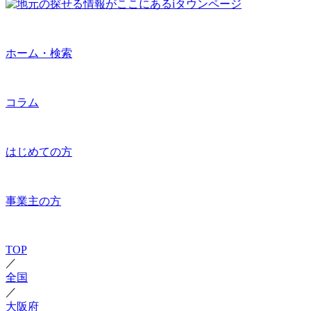
ホーム・検索
コラム
はじめての方
事業主の方
TOP
／
全国
／
大阪府