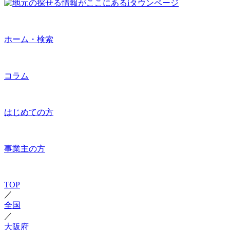
ホーム・検索
コラム
はじめての方
事業主の方
TOP
／
全国
／
大阪府