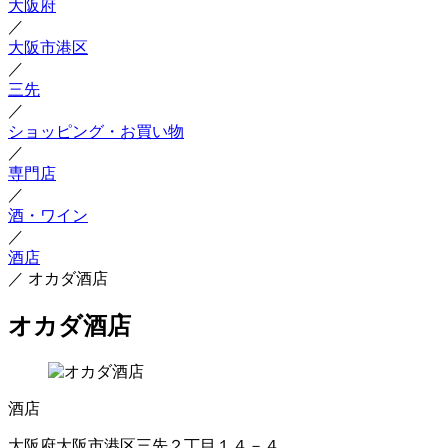
大阪府
／
大阪市港区
／
三先
／
ショッピング・お買い物
／
専門店
／
酒・ワイン
／
酒店
／
オカダ酒店
オカダ酒店
酒店
大阪府大阪市港区三先２丁目１４－４