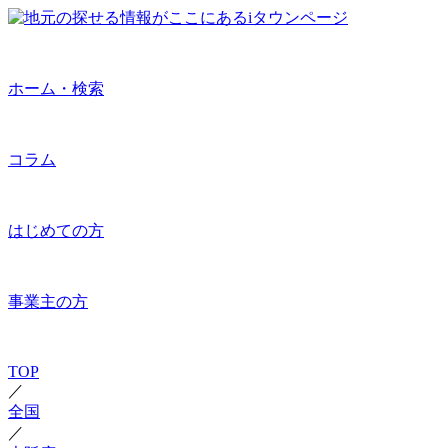
ホーム・検索
コラム
はじめての方
事業主の方
TOP
／
全国
／