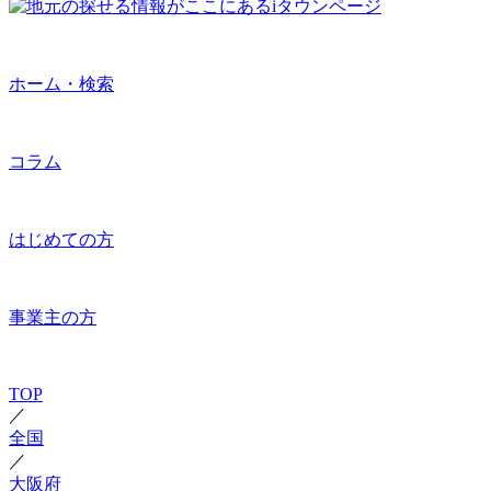
ホーム・検索
コラム
はじめての方
事業主の方
TOP
／
全国
／
大阪府