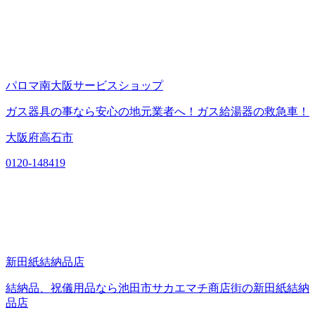
パロマ南大阪サービスショップ
ガス器具の事なら安心の地元業者へ！ガス給湯器の救急車！
大阪府高石市
0120-148419
新田紙結納品店
結納品、祝儀用品なら池田市サカエマチ商店街の新田紙結納
品店