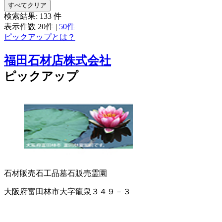
すべてクリア
検索結果:
133
件
表示件数
20件
|
50件
ピックアップとは？
福田石材店株式会社
ピックアップ
石材販売
石工品
墓石販売
霊園
大阪府富田林市大字龍泉３４９－３