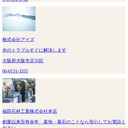
株式会社アイズ
水のトラブルすぐに解決します
大阪府大阪市淀川区
06-6151-3355
福田石材工業株式会社本店
創業以来百有余年 墓地・墓石のことなら安心してお電話く
ださい